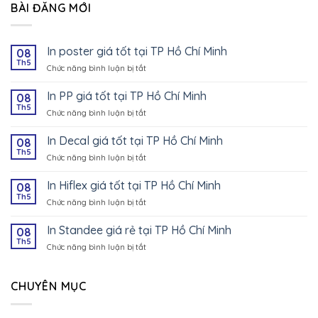
BÀI ĐĂNG MỚI
In poster giá tốt tại TP Hồ Chí Minh
08
Th5
Chức năng bình luận bị tắt
ở
In
poster
In PP giá tốt tại TP Hồ Chí Minh
08
giá
Th5
Chức năng bình luận bị tắt
ở
tốt
In
tại
PP
In Decal giá tốt tại TP Hồ Chí Minh
08
TP
giá
Th5
Hồ
Chức năng bình luận bị tắt
ở
tốt
Chí
In
tại
Minh
Decal
In Hiflex giá tốt tại TP Hồ Chí Minh
08
TP
giá
Th5
Hồ
Chức năng bình luận bị tắt
ở
tốt
Chí
In
tại
Minh
Hiflex
In Standee giá rẻ tại TP Hồ Chí Minh
08
TP
giá
Th5
Hồ
Chức năng bình luận bị tắt
ở
tốt
Chí
In
tại
Minh
Standee
TP
giá
CHUYÊN MỤC
Hồ
rẻ
Chí
tại
Minh