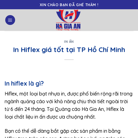
Skip
XIN CHÀO BẠN ĐÃ GHÉ THĂM !
to
content
IN ẤN
In Hiflex giá tốt tại TP Hồ Chí Minh
In hiflex là gì?
Hiflex, một loại bạt nhựa in, được phổ biến rộng rãi trong
ngành quảng cáo với khả năng chịu thời tiết ngoài trời
từ 6 đến 24 tháng. Tại Quảng cáo Hà Gia An, Hiflex là
loại chất liệu in ấn được ưa chuộng nhất.
Bạn có thể dễ dàng bắt gặp các sản phẩm in bằng