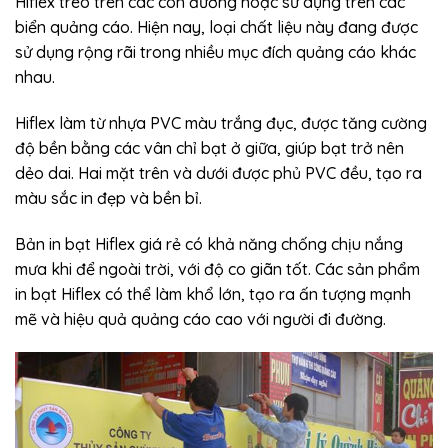
Hiflex treo trên các con đường hoặc sử dụng trên các
biển quảng cáo. Hiện nay, loại chất liệu này đang được
sử dụng rộng rãi trong nhiều mục đích quảng cáo khác
nhau.
Hiflex làm từ nhựa PVC màu trắng đục, được tăng cường
độ bền bằng các vân chỉ bạt ở giữa, giúp bạt trở nên
dẻo dai. Hai mặt trên và dưới được phủ PVC đều, tạo ra
màu sắc in đẹp và bền bỉ.
Bản in bạt Hiflex giá rẻ có khả năng chống chịu nắng
mưa khi để ngoài trời, với độ co giãn tốt. Các sản phẩm
in bạt Hiflex có thể làm khổ lớn, tạo ra ấn tượng mạnh
mẽ và hiệu quả quảng cáo cao với người đi đường.