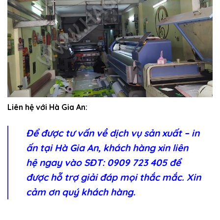
Liên hệ với Hà Gia An:
Để được tư vấn về dịch vụ sản xuất – in
ấn tại Hà Gia An, khách hàng xin liên
hệ ngay vào SĐT: 0909 723 405 để
được hỗ trợ giải đáp mọi thắc mắc. Xin
cảm ơn quý khách hàng.