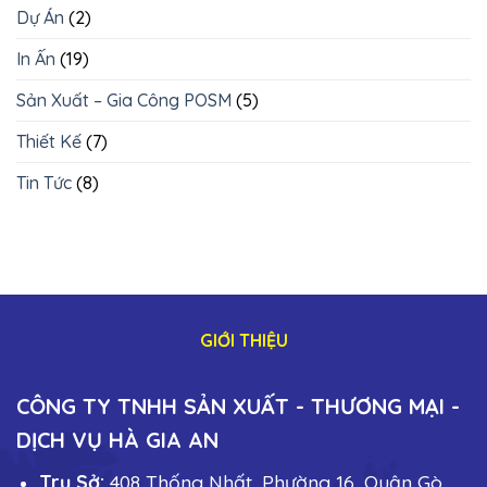
TP
Dự Án
(2)
Hồ
Chí
In Ấn
(19)
Minh
Sản Xuất – Gia Công POSM
(5)
Thiết Kế
(7)
Tin Tức
(8)
GIỚI THIỆU
CÔNG TY TNHH SẢN XUẤT - THƯƠNG MẠI -
DỊCH VỤ HÀ GIA AN
Trụ Sở:
408 Thống Nhất, Phường 16, Quận Gò