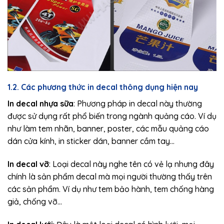
1.2. Các phương thức in decal thông dụng hiện nay
In decal nhựa sữa
: Phương pháp in decal này thường
được sử dụng rất phổ biến trong ngành quảng cáo. Ví dụ
như làm tem nhãn, banner, poster, các mẫu quảng cáo
dán cửa kính, in sticker dán, banner cầm tay…
In decal vỡ
: Loại decal này nghe tên có vẻ lạ nhưng đây
chính là sản phẩm decal mà mọi người thường thấy trên
các sản phẩm. Ví dụ như tem bảo hành, tem chống hàng
giả, chống vỡ…