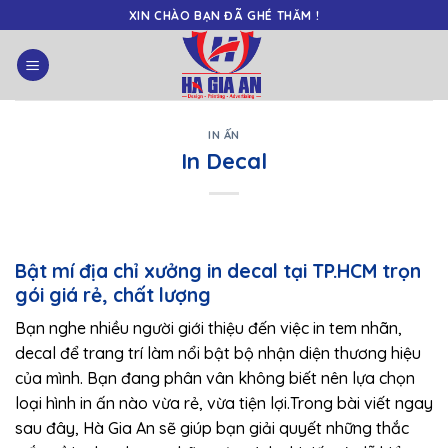
Skip
XIN CHÀO BẠN ĐÃ GHÉ THĂM !
to
content
IN ẤN
In Decal
Bật mí địa chỉ xưởng in decal tại TP.HCM trọn
gói giá rẻ, chất lượng
Bạn nghe nhiều người giới thiệu đến việc in tem nhãn,
decal để trang trí làm nổi bật bộ nhận diện thương hiệu
của mình. Bạn đang phân vân không biết nên lựa chọn
loại hình in ấn nào vừa rẻ, vừa tiện lợi.Trong bài viết ngay
sau đây, Hà Gia An sẽ giúp bạn giải quyết những thắc