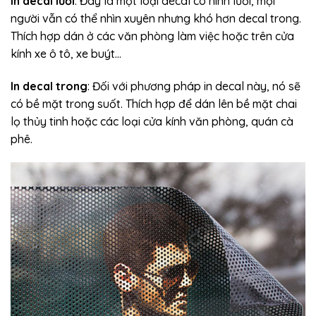
In decal lưới
: Đây là một loại decal có hình lưới, mọi
người vẫn có thể nhìn xuyên nhưng khó hơn decal trong.
Thích hợp dán ở các văn phòng làm việc hoặc trên cửa
kính xe ô tô, xe buýt…
In decal trong
: Đối với phương pháp in decal này, nó sẽ
có bề mặt trong suốt. Thích hợp để dán lên bề mặt chai
lọ thủy tinh hoặc các loại cửa kính văn phòng, quán cà
phê.