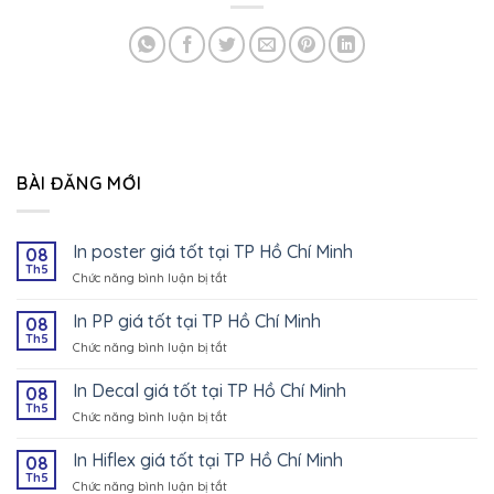
BÀI ĐĂNG MỚI
In poster giá tốt tại TP Hồ Chí Minh
08
Th5
Chức năng bình luận bị tắt
ở
In
poster
In PP giá tốt tại TP Hồ Chí Minh
08
giá
Th5
Chức năng bình luận bị tắt
ở
tốt
In
tại
PP
In Decal giá tốt tại TP Hồ Chí Minh
08
TP
giá
Th5
Hồ
Chức năng bình luận bị tắt
ở
tốt
Chí
In
tại
Minh
Decal
In Hiflex giá tốt tại TP Hồ Chí Minh
08
TP
giá
Th5
Hồ
Chức năng bình luận bị tắt
ở
tốt