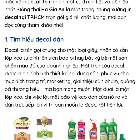
mắc về in decal, tem nhãn một cách chi tiết và dễ hiểu
nhất. Đồng thời
Hà Gia An
là một trong những
xưởng in
decal tại TP.HCM
trọn gói giá rẻ, chất lượng, mời bạn
đọc cùng tham khảo nhé!
1. Tìm hiểu decal dán
Decal là tên gọi chung cho một loại giấy, nhãn có sẵn
lớp keo tự dính lên trên bao bì hay bất kỳ bề mặt sản
phẩm nào đó của doanh nghiệp. Mặt trên của decal
được in ấn hình ảnh thiết kế nội dung sẵn, phục vụ cho
mục đích trang trí, marketing, giới thiệu sản phẩm, quảng
bá thương hiệu,… mà bạn mong muốn. Mặt dưới là một
lớp keo, chỉ việc lột mặt bảo vệ keo dán của nó ra và
dán trực tiếp lên vị trí bạn muốn là được, rất tiện lợi.