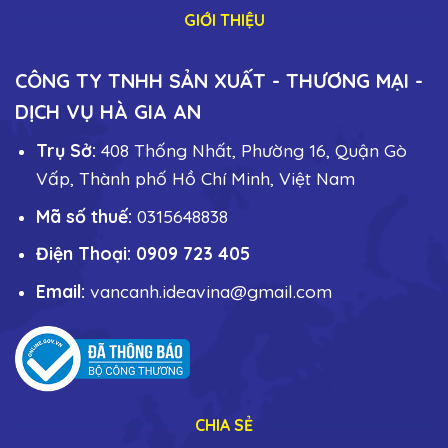
GIỚI THIỆU
CÔNG TY TNHH SẢN XUẤT - THƯƠNG MẠI -
DỊCH VỤ HÀ GIA AN
Trụ Sở:
408 Thống Nhất, Phường 16, Quận Gò
Vấp, Thành phố Hồ Chí Minh, Việt Nam
Mã số thuế:
0315648838
Điện Thoại: 0909 723 405
Email:
vancanh.ideavina@gmail.com
CHIA SẺ