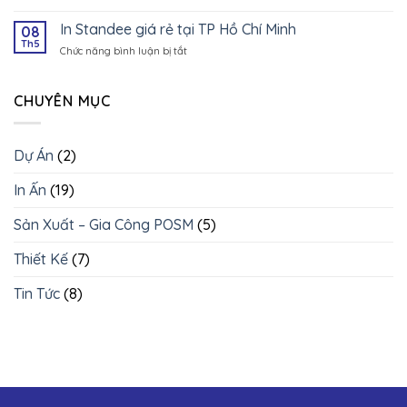
Chí
In
tại
Minh
Hiflex
In Standee giá rẻ tại TP Hồ Chí Minh
08
TP
giá
Th5
Hồ
Chức năng bình luận bị tắt
ở
tốt
Chí
In
tại
Minh
Standee
TP
giá
CHUYÊN MỤC
Hồ
rẻ
Chí
tại
Minh
TP
Dự Án
(2)
Hồ
Chí
In Ấn
(19)
Minh
Sản Xuất – Gia Công POSM
(5)
Thiết Kế
(7)
Tin Tức
(8)