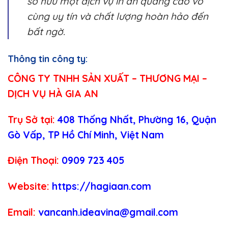
sở hữu một dịch vụ in ấn quảng cáo vô
cùng uy tín và chất lượng hoàn hảo đến
bất ngờ.
Thông tin công ty:
CÔNG TY TNHH SẢN XUẤT – THƯƠNG MẠI –
DỊCH VỤ HÀ GIA AN
Trụ Sở tại:
408 Thống Nhất, Phường 16, Quận
Gò Vấp, TP Hồ Chí Minh, Việt Nam
Điện Thoại:
0909 723 405
Website:
https://hagiaan.com
Email:
vancanh.ideavina@gmail.com