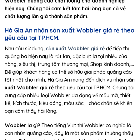
Wobbler quang cáo chất lượng cho doanh nghiệp
hiện nay. Chúng tôi cam kết làm hài lòng bạn cả về
chất lượng lẫn giá thành sản phẩm.
Hà Gia An nhận sản xuất Wobbler giá rẻ theo
yêu cầu tại TP.HCM.
Nhu cầu sử dụng,
sản xuất Wobbler giá rẻ
để tiếp thị
quảng bá hiện nay là rất lớn, đặc biệt là tại nhiều cửa
hàng, siêu thị, trung tâm thương mại, Shop kinh doanh,….
Để giúp khách hàng có thể sở hữu giải pháp quảng cáo
tốt nhất cho mình, Hà Gia An mang đến dịch vụ nhận
sản
xuất Wobbler giá rẻ
theo yêu cầu tại TP.HCM. Chúng tôi
cung cấp nhiều loại Wobbler đa dạng về mẫu mã, thiết
kế, kích thước, kiểu dáng, màu sắc,… chắc chắn sẽ khiến
bạn cảm thấy hài lòng.
Wobbler là gì?
Theo tiếng Việt thì Wobbler có nghĩa là
con nhún quảng cáo, đây là một sản phẩm thường thấy