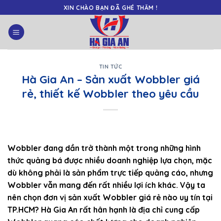
Skip
XIN CHÀO BẠN ĐÃ GHÉ THĂM !
to
content
TIN TỨC
Hà Gia An – Sản xuất Wobbler giá
rẻ, thiết kế Wobbler theo yêu cầu
Wobbler đang dần trở thành một trong những hình
thức quảng bá được nhiều doanh nghiệp lựa chọn, mặc
dù không phải là sản phẩm trực tiếp quảng cáo, nhưng
Wobbler vẫn mang đến rất nhiều lợi ích khác. Vậy ta
nên chọn đơn vị sản xuất Wobbler giá rẻ nào uy tín tại
TP.HCM? Hà Gia An rất hân hạnh là địa chỉ cung cấp