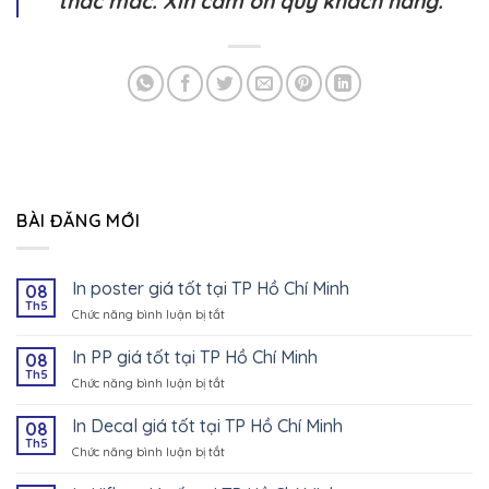
thắc mắc. Xin cảm ơn quý khách hàng.
BÀI ĐĂNG MỚI
In poster giá tốt tại TP Hồ Chí Minh
08
Th5
Chức năng bình luận bị tắt
ở
In
poster
In PP giá tốt tại TP Hồ Chí Minh
08
giá
Th5
Chức năng bình luận bị tắt
ở
tốt
In
tại
PP
In Decal giá tốt tại TP Hồ Chí Minh
08
TP
giá
Th5
Hồ
Chức năng bình luận bị tắt
ở
tốt
Chí
In
tại
Minh
Decal