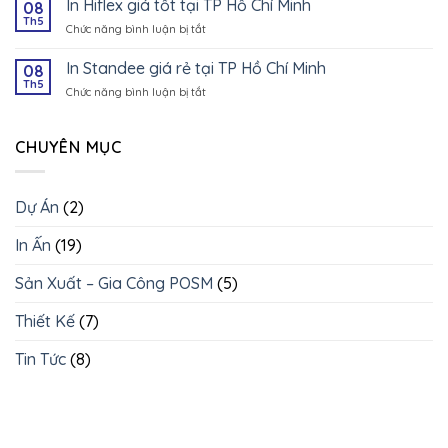
In Hiflex giá tốt tại TP Hồ Chí Minh
08
TP
giá
Th5
Hồ
Chức năng bình luận bị tắt
ở
tốt
Chí
In
tại
Minh
Hiflex
In Standee giá rẻ tại TP Hồ Chí Minh
08
TP
giá
Th5
Hồ
Chức năng bình luận bị tắt
ở
tốt
Chí
In
tại
Minh
Standee
TP
giá
CHUYÊN MỤC
Hồ
rẻ
Chí
tại
Minh
TP
Dự Án
(2)
Hồ
Chí
In Ấn
(19)
Minh
Sản Xuất – Gia Công POSM
(5)
Thiết Kế
(7)
Tin Tức
(8)