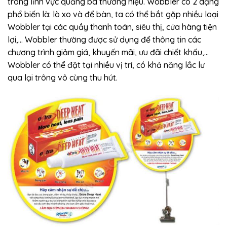
trong lĩnh vực quảng bá thương hiệu. Wobbler có 2 dạng
phổ biến là: lò xo và để bàn, ta có thể bắt gặp nhiều loại
Wobbler tại các quầy thanh toán, siêu thị, cửa hàng tiện
lợi,… Wobbler thường được sử dụng để thông tin các
chương trình giảm giá, khuyến mãi, ưu đãi chiết khấu,…
Wobbler có thể đặt tại nhiều vị trí, có khả năng lắc lư
qua lại trông vô cùng thu hút.